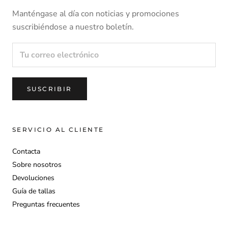
Manténgase al día con noticias y promociones
Tras confirmar que el artículo cumple con las condiciones de
suscribiéndose a nuestro boletín.
devolución, iniciaremos de inmediato el proceso de
reembolso.
Para obtener más información, consulte nuestra
política de
SUSCRIBIR
.
devoluciones
SERVICIO AL CLIENTE
Contacta
Sobre nosotros
Devoluciones
Guía de tallas
Preguntas frecuentes