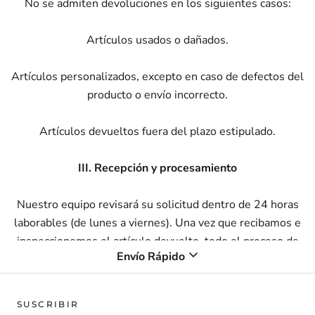
No se admiten devoluciones en los siguientes casos:
Artículos usados ​​o dañados.
Artículos personalizados, excepto en caso de defectos del
producto o envío incorrecto.
Artículos devueltos fuera del plazo estipulado.
III. Recepción y procesamiento
Nuestro equipo revisará su solicitud dentro de 24 horas
laborables (de lunes a viernes). Una vez que recibamos e
inspeccionemos el artículo devuelto, todo el proceso de
Envío Rápido
reembolso se completará dentro de 7 días laborables. Esto
incluye nuestro tiempo de procesamiento interno y el tiempo
necesario para que los fondos se acrediten nuevamente en su
SUSCRIBIR
método de pago original.