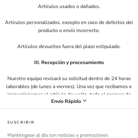
Artículos usados ​​o dañados.
Artículos personalizados, excepto en caso de defectos del
producto o envío incorrecto.
Artículos devueltos fuera del plazo estipulado.
III. Recepción y procesamiento
Nuestro equipo revisará su solicitud dentro de 24 horas
laborables (de lunes a viernes). Una vez que recibamos e
inspeccionemos el artículo devuelto, todo el proceso de
Envío Rápido
reembolso se completará dentro de 7 días laborables. Esto
incluye nuestro tiempo de procesamiento interno y el tiempo
necesario para que los fondos se acrediten nuevamente en su
SUSCRIBIR
método de pago original.
Manténgase al día con noticias y promociones