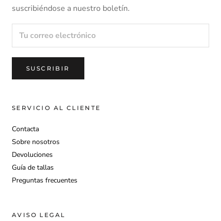
Tras confirmar que el artículo cumple con las condiciones de
suscribiéndose a nuestro boletín.
devolución, iniciaremos de inmediato el proceso de
reembolso.
Para obtener más información, consulte nuestra
política de
SUSCRIBIR
.
devoluciones
SERVICIO AL CLIENTE
Contacta
Sobre nosotros
Devoluciones
Guía de tallas
Preguntas frecuentes
AVISO LEGAL