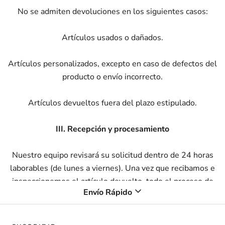
No se admiten devoluciones en los siguientes casos:
Artículos usados ​​o dañados.
Artículos personalizados, excepto en caso de defectos del
producto o envío incorrecto.
Artículos devueltos fuera del plazo estipulado.
III. Recepción y procesamiento
Nuestro equipo revisará su solicitud dentro de 24 horas
laborables (de lunes a viernes). Una vez que recibamos e
inspeccionemos el artículo devuelto, todo el proceso de
Envío Rápido
reembolso se completará dentro de 7 días laborables. Esto
incluye nuestro tiempo de procesamiento interno y el tiempo
necesario para que los fondos se acrediten nuevamente en su