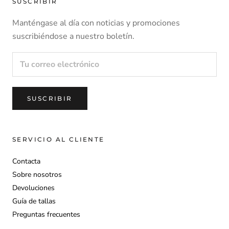
SUSCRIBIR
método de pago original.
Manténgase al día con noticias y promociones
Tras confirmar que el artículo cumple con las condiciones de
suscribiéndose a nuestro boletín.
devolución, iniciaremos de inmediato el proceso de
reembolso.
Para obtener más información, consulte nuestra
política de
SUSCRIBIR
.
devoluciones
SERVICIO AL CLIENTE
Contacta
Sobre nosotros
Devoluciones
Guía de tallas
Preguntas frecuentes