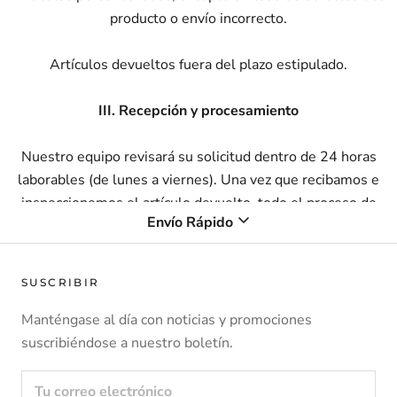
producto o envío incorrecto.
Artículos devueltos fuera del plazo estipulado.
III. Recepción y procesamiento
Nuestro equipo revisará su solicitud dentro de 24 horas
laborables (de lunes a viernes). Una vez que recibamos e
inspeccionemos el artículo devuelto, todo el proceso de
Envío Rápido
reembolso se completará dentro de 7 días laborables. Esto
incluye nuestro tiempo de procesamiento interno y el tiempo
necesario para que los fondos se acrediten nuevamente en su
SUSCRIBIR
método de pago original.
Manténgase al día con noticias y promociones
Tras confirmar que el artículo cumple con las condiciones de
suscribiéndose a nuestro boletín.
devolución, iniciaremos de inmediato el proceso de
reembolso.